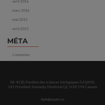
avril 2016
mars 2016
mai 2015
avril 2015
MÉTA
Connexion
SB-4530, Pavillon des sciences biologiques (UQAM),
141 Président-Kennedy, Montréal QC H2X 1Y4 Canada
leph@uqam.ca