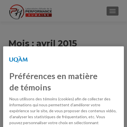
AFFICH
Mois :
avril 2015
Conférence : Transformation of the
Préférences en matière
Self: From Addict to Ultramarathon
Runner
de témoins
Publié le
27 avril 2015
Nous utilisons des témoins (cookies) afin de collecter des
Vendredi le 15 mai à 10h au SB-4510 Afin de souligner sa
informations qui nous permettent d’améliorer votre
création, les membres du Laboratoire d’étude de la
expérience sur le site, de vous proposer des contenus vidéo,
Performance Humaine (LePH) sont fiers de vous inviter
d’analyser les statistiques de fréquentation, etc. Vous
à une conférence présentée par Mme Courteny Evelyn
pouvez personnaliser votre choix en sélectionnant
Cecale (UCLA) intitulée : Transformation of the Self: