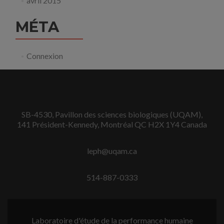
avril 2015
MÉTA
Connexion
SB-4530, Pavillon des sciences biologiques (UQAM),
141 Président-Kennedy, Montréal QC H2X 1Y4 Canada
leph@uqam.ca
514-887-0333
Laboratoire d'étude de la performance humaine