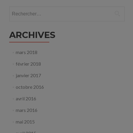
mai
Rechercher :
2016
:
La
recherche
ARCHIVES
au
service
de
mars 2018
l’excellence
février 2018
janvier 2017
octobre 2016
avril 2016
mars 2016
mai 2015